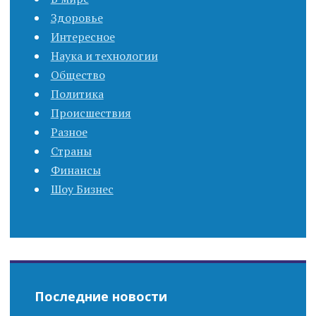
n
Здоровье
Интересное
a
Наука и технологии
Общество
v
Политика
i
Происшествия
Разное
g
Страны
Финансы
a
Шоу Бизнес
t
i
o
Последние новости
n