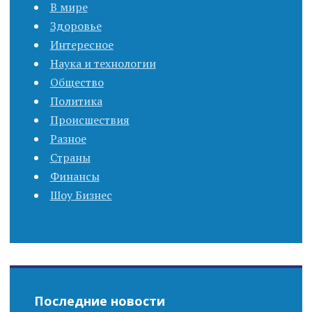
В мире
s
Здоровье
Интересное
n
Наука и технологии
a
Общество
Политика
v
Происшествия
Разное
i
Страны
g
Финансы
Шоу Бизнес
a
t
i
o
Последние новости