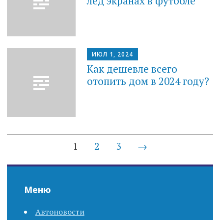
лед экранах в футболе
ИЮЛ 1, 2024
Как дешевле всего
отопить дом в 2024 году?
P
1
2
3
→
o
s
Меню
t
Автоновости