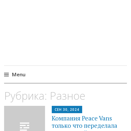
Новостория – новости
со всего мира
Menu
Skip
Рубрика: Разное
to
content
СЕН 30, 2024
Компания Peace Vans
только что переделала