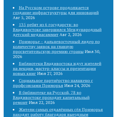
n
На Русском острове продолжается
создание инфраструктуры для инноваций
Авг 5, 2026
135 ребят из 6 государств: во
Владивостоке завершился Международный
детский медиасаммит
Авг 2, 2026
Приморье – дальневосточный лидер по
количеству заявок на главную
просветительскую премию страны
Июл 30,
2026
Библиотеки Владивостока ждут жителей
на лекции, мастер-классы и презентации
новых книг
Июл 27, 2026
Социальное партнёрство налажено с
профсоюзами Приморья
Июл 24, 2026
В библиотеке на Русской, 78 во
Владивостоке проходит капитальный
ремонт
Июл 22, 2026
Жители самых отдалённых сёл Приморья
находят работу благодаря выездным