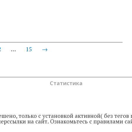
2
…
15
→
Статистика
шено, только с установкой активной( без тегов n
ерссылки на сайт. Ознакомьтесь с правилами са