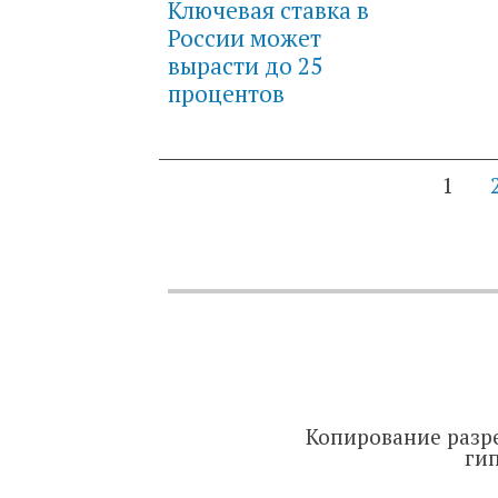
Ключевая ставка в
России может
вырасти до 25
процентов
1
P
o
s
t
s
Копирование разре
гип
n