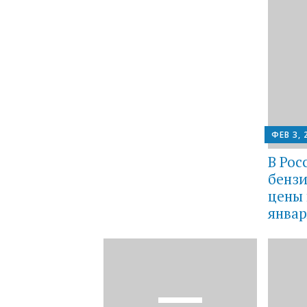
ФЕВ 3, 
В Рос
бензи
цены 
январ