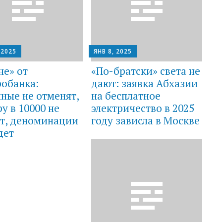
 2025
ЯНВ 8, 2025
не» от
«По-братски» света не
обанка:
дают: заявка Абхазии
ные не отменят,
на бесплатное
у в 10000 не
электричество в 2025
т, деноминации
году зависла в Москве
дет