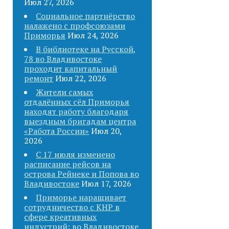
Июл 27, 2026
Социальное партнёрство
налажено с профсоюзами
Приморья
Июл 24, 2026
В библиотеке на Русской,
78 во Владивостоке
проходит капитальный
ремонт
Июл 22, 2026
Жители самых
отдалённых сёл Приморья
находят работу благодаря
выездным бригадам центра
«Работа России»
Июл 20,
2026
С 17 июля изменено
расписание рейсов на
острова Рейнеке и Попова во
Владивостоке
Июл 17, 2026
Приморье наращивает
сотрудничество с КНР в
сфере креативных
индустрий: во Владивостоке