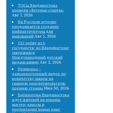
ТОСы Владивостока
провели «Веселые старты»
Авг 7, 2026
На Русском острове
продолжается создание
инфраструктуры для
инноваций
Авг 5, 2026
135 ребят из 6
государств: во Владивостоке
завершился
Международный детский
медиасаммит
Авг 2, 2026
Приморье –
дальневосточный лидер по
количеству заявок на
главную просветительскую
премию страны
Июл 30, 2026
Библиотеки Владивостока
ждут жителей на лекции,
мастер-классы и
презентации новых книг