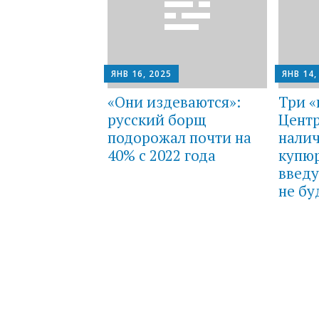
ЯНВ 16, 2025
ЯНВ 14,
«Они издеваются»:
Три «
русский борщ
Центр
подорожал почти на
налич
40% с 2022 года
купюр
введу
не бу