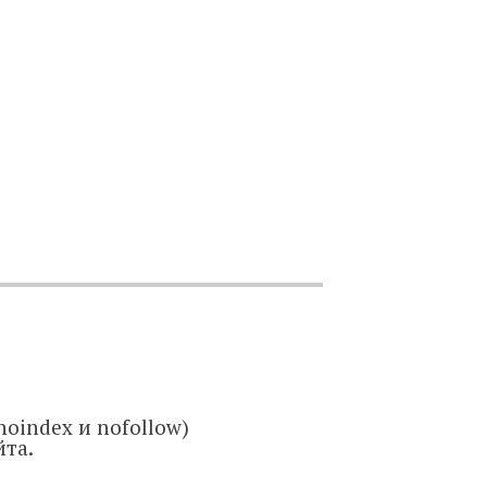
oindex и nofollow)
йта.