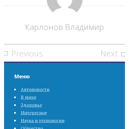
Карлонов Владимир
Previous
Next
P
o
Меню
s
Автоновости
t
В мире
n
Здоровье
Интересное
a
Наука и технологии
Общество