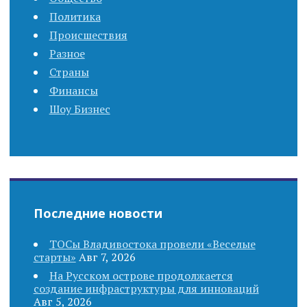
v
Политика
i
Происшествия
Разное
g
Страны
Финансы
a
Шоу Бизнес
t
i
o
Последние новости
n
ТОСы Владивостока провели «Веселые
старты»
Авг 7, 2026
На Русском острове продолжается
создание инфраструктуры для инноваций
Авг 5, 2026