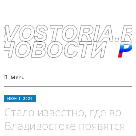
Новостория – новости
со всего мира
Menu
Skip
to
ИЮН 1, 2026
content
Стало известно, где во
Владивостоке появятся