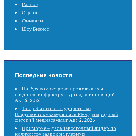
Разное
g
Страны
Финансы
a
Шоу Бизнес
t
i
o
Последние новости
n
На Русском острове продолжается
создание инфраструктуры для инноваций
Авг 5, 2026
135 ребят из 6 государств: во
Владивостоке завершился Международный
детский медиасаммит
Авг 2, 2026
Приморье – дальневосточный лидер по
количеству заявок на главную