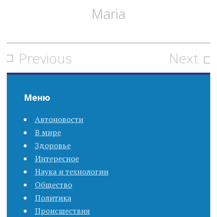
Maria
Previous
Next
P
o
Меню
s
Автоновости
t
В мире
n
Здоровье
Интересное
a
Наука и технологии
Общество
v
Политика
i
Происшествия