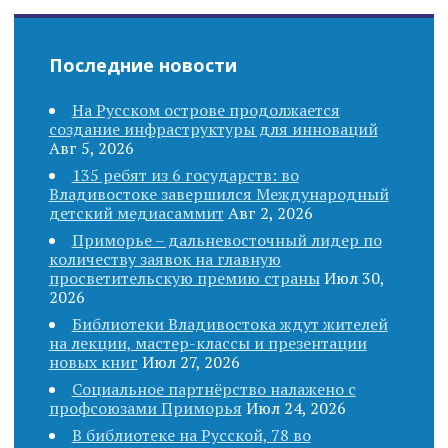
o
Последние новости
n
На Русском острове продолжается
создание инфраструктуры для инноваций
Авг 5, 2026
135 ребят из 6 государств: во
Владивостоке завершился Международный
детский медиасаммит
Авг 2, 2026
Приморье – дальневосточный лидер по
количеству заявок на главную
просветительскую премию страны
Июл 30,
2026
Библиотеки Владивостока ждут жителей
на лекции, мастер-классы и презентации
новых книг
Июл 27, 2026
Социальное партнёрство налажено с
профсоюзами Приморья
Июл 24, 2026
В библиотеке на Русской, 78 во