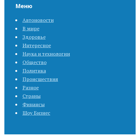
Меню
s
Автоновости
t
В мире
n
Здоровье
Интересное
a
Наука и технологии
Общество
v
Политика
i
Происшествия
Разное
g
Страны
Финансы
a
Шоу Бизнес
t
i