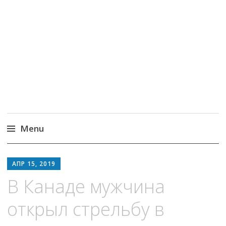
Новостория – новости
со всего мира
Menu
Skip
to
АПР 15, 2019
content
В Канаде мужчина
открыл стрельбу в