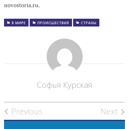
novostoria.ru.
В МИРЕ
ПРОИСШЕСТВИЯ
СТРАНЫ
Софья Курская
Previous
Next
P
o