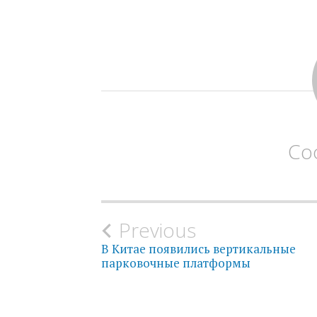
Со
Previous
P
В Китае появились вертикальные
парковочные платформы
o
s