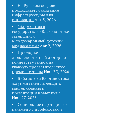
На Русском острове
продолжается создание
инфраструктуры для
инноваций
Авг 5, 2026
135 ребят из 6
государств: во Владивостоке
завершился
Международный детский
медиасаммит
Авг 2, 2026
Приморье –
дальневосточный лидер по
количеству заявок на
главную просветительскую
премию страны
Июл 30, 2026
Библиотеки Владивостока
ждут жителей на лекции,
мастер-классы и
презентации новых книг
Июл 27, 2026
Социальное партнёрство
налажено с профсоюзами