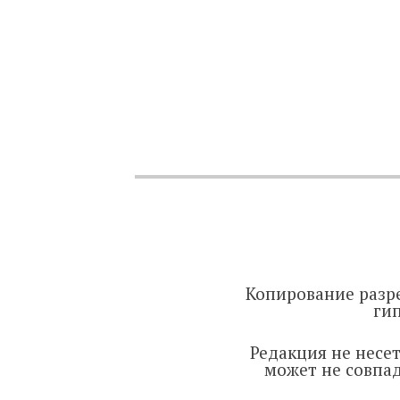
i
o
n
Копирование разре
гип
Редакция не несе
может не совпад