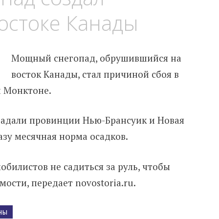
остоке Канады
Мощный снегопад, обрушившийся на
восток Канады, стал причиной сбоя в
и Монктоне.
традали провинции Нью-Брансуик и Новая
азу месячная норма осадков.
обилистов не садиться за руль, чтобы
ости, передает novostoria.ru.
НЫ