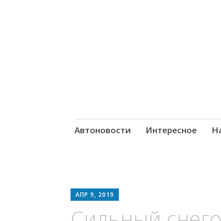
Новостория – 
Skip
Автоновости
Интересное
На
to
content
АПР 9, 2019
Сильный снего