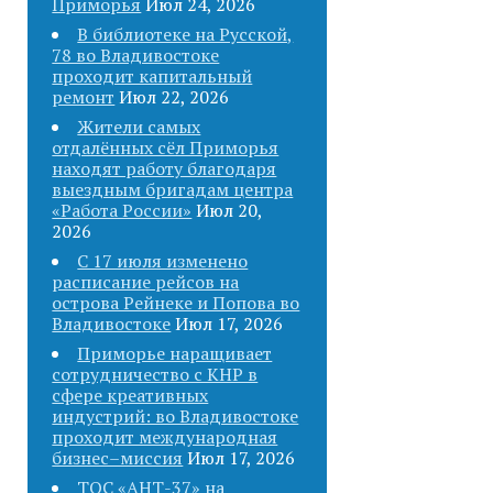
Приморья
Июл 24, 2026
В библиотеке на Русской,
78 во Владивостоке
проходит капитальный
ремонт
Июл 22, 2026
Жители самых
отдалённых сёл Приморья
находят работу благодаря
выездным бригадам центра
«Работа России»
Июл 20,
2026
С 17 июля изменено
расписание рейсов на
острова Рейнеке и Попова во
Владивостоке
Июл 17, 2026
Приморье наращивает
сотрудничество с КНР в
сфере креативных
индустрий: во Владивостоке
проходит международная
бизнес–миссия
Июл 17, 2026
ТОС «АНТ-37» на