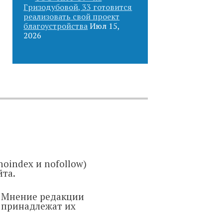
Гризодубовой, 33 готовится
реализовать свой проект
благоустройства
Июл 15,
2026
oindex и nofollow)
йта.
. Мнение редакции
ы принадлежат их