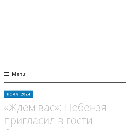
Новостория – новости
со всего мира
Menu
Skip
to
НОЯ 8, 2024
content
«Ждем вас»: Небензя
пригласил в гости