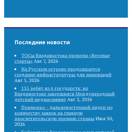
t
i
o
Последние новости
n
ТОСы Владивостока провели «Веселые
старты»
Авг 7, 2026
На Русском острове продолжается
создание инфраструктуры для инноваций
Авг 5, 2026
135 ребят из 6 государств: во
Владивостоке завершился Международный
детский медиасаммит
Авг 2, 2026
Приморье – дальневосточный лидер по
количеству заявок на главную
просветительскую премию страны
Июл 30,
2026