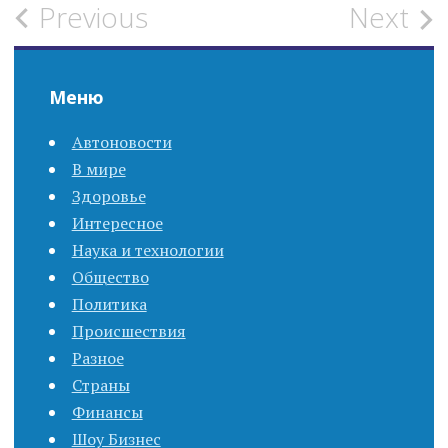
Previous
Next
P
o
Меню
s
Автоновости
t
В мире
n
Здоровье
Интересное
a
Наука и технологии
Общество
v
Политика
i
Происшествия
Разное
g
Страны
Финансы
a
Шоу Бизнес