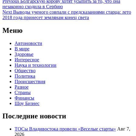
Previous
Болгарскую корову хотят усыпить за то, что она
незаконно сходила в Сербию
Next
Выводы ученого совпали с предсказаниями старца: лето
2018 года принесет землянам конец света
Меню
Автоновости
В мире
Здоровье
Интересное
Наука и технологии
Общество
Политика
Происшествия
Разное
Страны
Финансы
Шоу Бизнес
Последние новости
ТОСы Владивостока провели «Веселые старты»
Авг 7,
2026