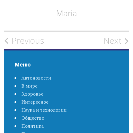
Maria
Previous
Next
P
o
Меню
s
Автоновости
t
В мире
n
Здоровье
Интересное
a
Наука и технологии
Общество
v
Политика