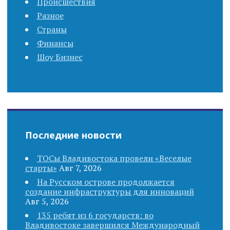
i
Происшествия
Разное
g
Страны
Финансы
a
Шоу Бизнес
t
i
o
Последние новости
n
ТОСы Владивостока провели «Веселые
старты»
Авг 7, 2026
На Русском острове продолжается
создание инфраструктуры для инноваций
Авг 5, 2026
135 ребят из 6 государств: во
Владивостоке завершился Международный